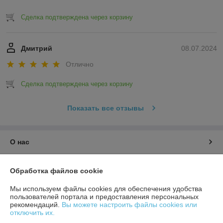
Сделка подтверждена через корзину
Дмитрий
08.07.2024
Отлично
Сделка подтверждена через корзину
Показать все отзывы
О нас
Контакты
Обработка файлов cookie
Доставка и оплата
Мы используем файлы cookies для обеспечения удобства
пользователей портала и предоставления персональных
рекомендаций.
Вы можете настроить файлы cookies или
График работы
отключить их.