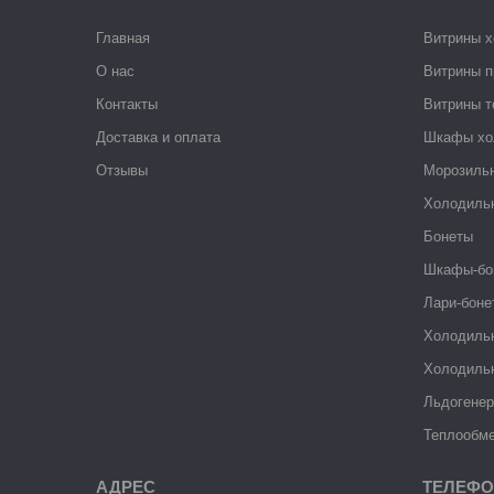
Главная
Витрины 
О нас
Витрины п
Контакты
Витрины 
Доставка и оплата
Шкафы хо
Отзывы
Морозиль
Холодиль
Бонеты
Шкафы-бо
Лари-боне
Холодиль
Холодиль
Льдогене
Теплообме