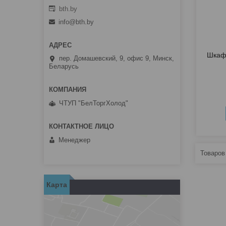
bth.by
info@bth.by
Шкаф 
пер. Домашевский, 9, офис 9, Минск,
Беларусь
ЧТУП "БелТоргХолод"
Менеджер
Карта