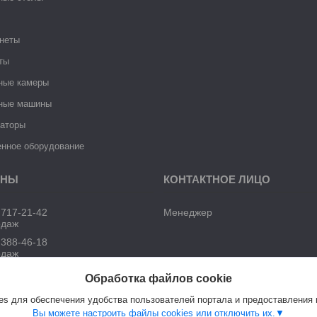
неты
ты
ные камеры
ные машины
раторы
нное оборудование
 717-21-42
Менеджер
одаж
 388-46-18
одаж
Обработка файлов cookie
s для обеспечения удобства пользователей портала и предоставления
Вы можете настроить файлы cookies или отключить их.