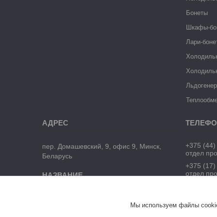
Бонеты
Шкафы-бо
Лари-боне
Холодиль
Холодиль
Льдогене
Теплообме
+375 (44)
пер. Домашевский, 9, офис 9, Минск,
отдел пр
Беларусь
+375 (17)
отдел пр
ЧТУП "БелТоргХолод"
Мы используем файлы cookie