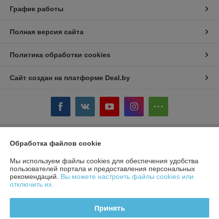
График работы
Полная версия сайта
Политика обработки cookies
Сайт создан на платформе Deal.by
Информация для покупателя
Обработка файлов cookie
Юридическое лицо:
ЧТУП «БелТоргХолод»
Мы используем файлы cookies для обеспечения удобства
220036, Республика Беларусь, г.Минск, пер. Домашевский, 9-9
пользователей портала и предоставления персональных
рекомендаций.
Вы можете настроить файлы cookies или
Регистрационный номер ЕГР: 190859074
отключить их.
УНП: 190859074
Принять
Регистрационный орган: Минский горисполком