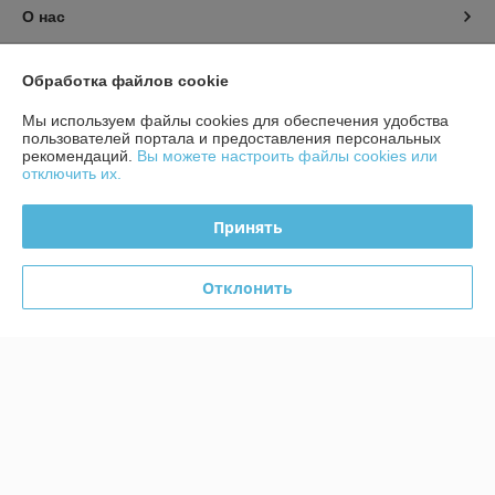
О нас
Контакты
Обработка файлов cookie
Доставка и оплата
Мы используем файлы cookies для обеспечения удобства
пользователей портала и предоставления персональных
рекомендаций.
Вы можете настроить файлы cookies или
График работы
отключить их.
Полная версия сайта
Принять
Политика обработки cookies
Отклонить
Сайт создан на платформе Deal.by
Информация для покупателя