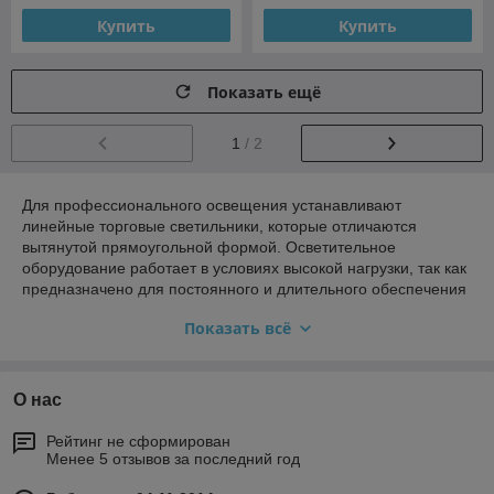
Купить
Купить
Показать ещё
1
/ 2
Для профессионального освещения устанавливают
линейные торговые светильники, которые отличаются
вытянутой прямоугольной формой. Осветительное
оборудование работает в условиях высокой нагрузки, так как
предназначено для постоянного и длительного обеспечения
светом коммерческих объектов:
Показать всё
залов продовольственных магазинов,
супермаркетов, строительных магазинов;
помещений торгово-развлекательных центров,
О нас
бизнес-центров, офисных зданий;
Рейтинг не сформирован
заведений общественного питания.
Менее 5 отзывов за последний год
Линейные светодиодные светильники покупают и для
освещения входных групп объектов общественного