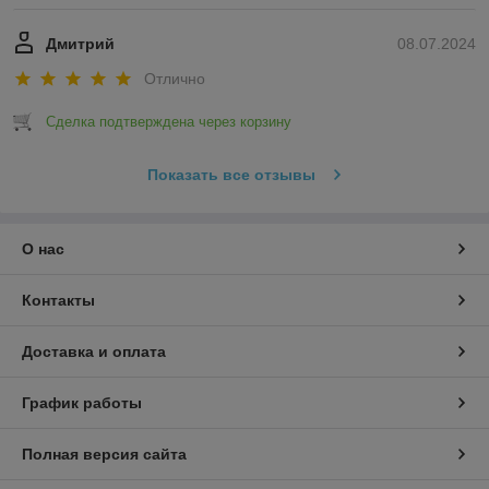
диммера позволяет управлять яркостью освещения, что
помогает сократить расходы на электроэнергии.
Дмитрий
08.07.2024
Дополнительно светильники комплектуются блоками
Отлично
аварийного питания, которые поддерживают
беспрерывность освещения в течение нескольких часов
после отключения электричества.
Сделка подтверждена через корзину
Купить потолочный светодиодный линейный светильник
можно с доставкой по Минску и в другие регионы Беларуси.
Показать все отзывы
Представленное в каталоге оборудование сертифицировано,
соответствует ГОСТ и имеет гарантия производителя.
Наши специалисты помогут выбрать оборудование для
О нас
торгового объекта или заведения общепита. Заказы
принимаются онлайн и по телефону.
Контакты
Доставка и оплата
График работы
Полная версия сайта