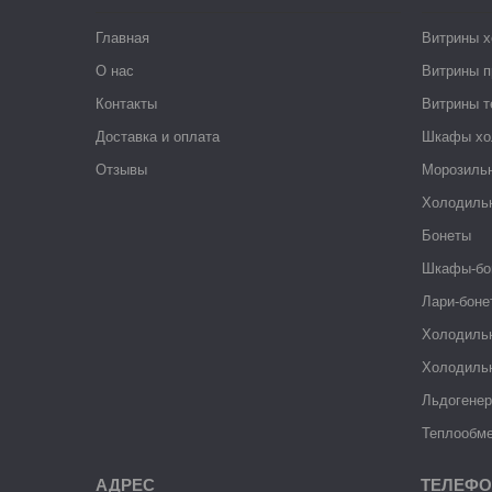
Главная
Витрины 
О нас
Витрины п
Контакты
Витрины 
Доставка и оплата
Шкафы хо
Отзывы
Морозиль
Холодиль
Бонеты
Шкафы-бо
Лари-боне
Холодиль
Холодиль
Льдогене
Теплообме