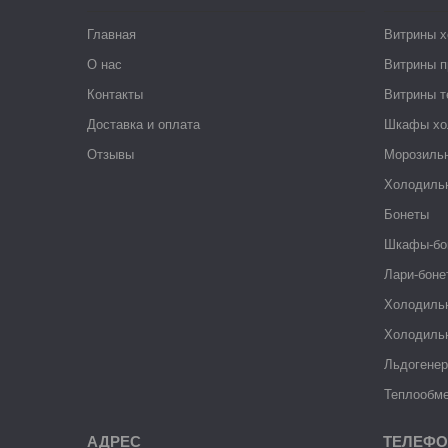
Главная
Витрины 
О нас
Витрины п
Контакты
Витрины 
Доставка и оплата
Шкафы хо
Отзывы
Морозиль
Холодиль
Бонеты
Шкафы-бо
Лари-боне
Холодиль
Холодиль
Льдогене
Теплообме