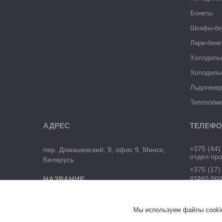
Бонеты
Шкафы-бо
Лари-боне
Холодиль
Холодиль
Льдогене
Теплообме
+375 (44)
пер. Домашевский, 9, офис 9, Минск,
отдел пр
Беларусь
+375 (17)
отдел пр
ЧТУП "БелТоргХолод"
Мы используем файлы cookie