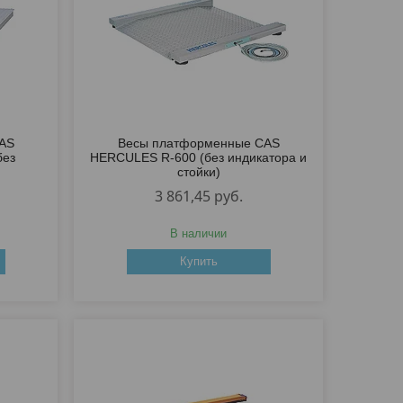
AS
Весы платформенные CAS
без
HERCULES R-600 (без индикатора и
стойки)
3 861,45
руб.
В наличии
Купить