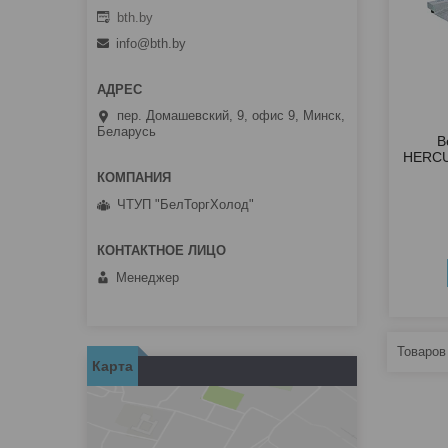
bth.by
info@bth.by
пер. Домашевский, 9, офис 9, Минск,
Беларусь
В
HERCU
ЧТУП "БелТоргХолод"
Менеджер
Карта