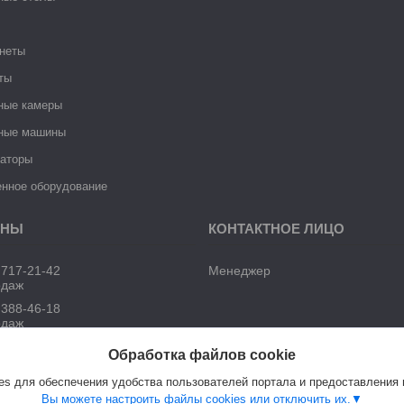
неты
ты
ные камеры
ные машины
раторы
нное оборудование
 717-21-42
Менеджер
одаж
 388-46-18
одаж
Обработка файлов cookie
s для обеспечения удобства пользователей портала и предоставления
Вы можете настроить файлы cookies или отключить их.