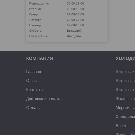
Понедельник
09:00-18:00
Вторник
09:00-18:00
Среда
09:00-18:00
Четверг
09:00-18:00
Пятница
09:00-18:00
Суббота
Выходной
Воскресенье
Выходной
КОМПАНИЯ
ХОЛОД
Главная
Витрины 
О нас
Витрины п
Контакты
Витрины 
Доставка и оплата
Шкафы хо
Отзывы
Морозиль
Холодиль
Бонеты
Шкафы-бо