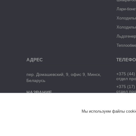
Лари-боне
Холодиль
Холодиль
Льдогене
Теплообме
+375 (44)
пер. Домашевский, 9, офис 9, Минск,
отдел пр
Беларусь
+375 (17)
отдел пр
ЧТУП "БелТоргХолод"
Мы используем файлы cookie