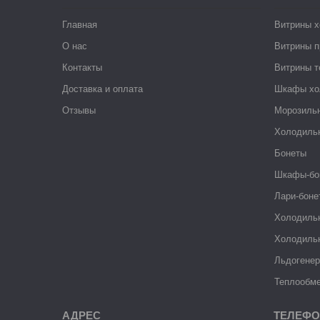
Главная
Витрины 
О нас
Витрины п
Контакты
Витрины 
Доставка и оплата
Шкафы хо
Отзывы
Морозиль
Холодиль
Бонеты
Шкафы-бо
Лари-боне
Холодиль
Холодиль
Льдогене
Теплообме