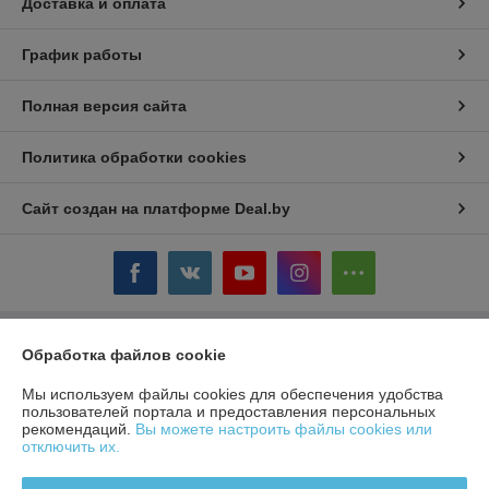
Доставка и оплата
График работы
Полная версия сайта
Политика обработки cookies
Сайт создан на платформе Deal.by
Информация для покупателя
Обработка файлов cookie
Юридическое лицо:
ЧТУП «БелТоргХолод»
Мы используем файлы cookies для обеспечения удобства
220036, Республика Беларусь, г.Минск, пер. Домашевский, 9-9
пользователей портала и предоставления персональных
рекомендаций.
Вы можете настроить файлы cookies или
Регистрационный номер ЕГР: 190859074
отключить их.
УНП: 190859074