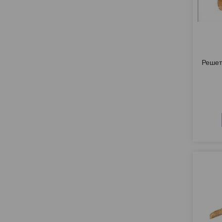
Решет