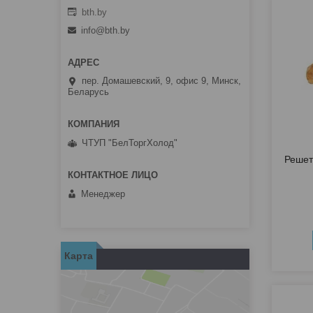
bth.by
info@bth.by
пер. Домашевский, 9, офис 9, Минск,
Беларусь
ЧТУП "БелТоргХолод"
Решет
Менеджер
Карта