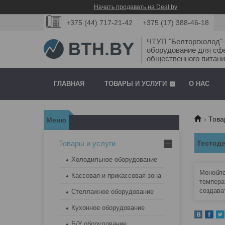
Начать продавать на Deal.by
+375 (44) 717-21-42
+375 (17) 388-46-18
ЧТУП "Белторгхолод
оборудование для сф
общественного питани
ГЛАВНАЯ
ТОВАРЫ И УСЛУГИ
О НАС
Това
Товары и услуги
Тестод
Холодильное оборудование
Монобло
Кассовая и прикассовая зона
темпера
создава
Стеллажное оборудование
Кухонное оборудование
Б/У оборудование