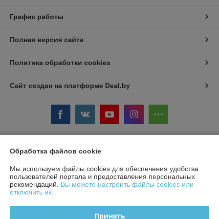
График работы
Полная версия сайта
Политика обработки cookies
Сайт создан на платформе Deal.by
Информация для покупателя
Обработка файлов cookie
Юридическое лицо:
ЧТУП «БелТоргХолод»
Мы используем файлы cookies для обеспечения удобства
220036, Республика Беларусь, г.Минск, пер. Домашевский, 9-9
пользователей портала и предоставления персональных
рекомендаций.
Вы можете настроить файлы cookies или
Регистрационный номер ЕГР: 190859074
отключить их.
УНП: 190859074
Принять