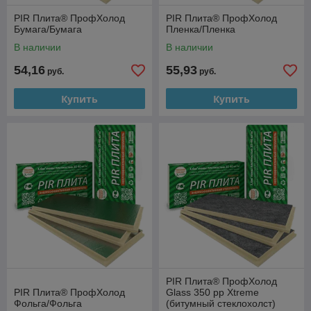
PIR Плита® ПрофХолод
PIR Плита® ПрофХолод
Бумага/Бумага
Пленка/Пленка
В наличии
В наличии
54,16
55,93
руб.
руб.
Купить
Купить
PIR Плита® ПрофХолод
PIR Плита® ПрофХолод
Glass 350 pp Xtreme
Фольга/Фольга
(битумный стеклохолст)