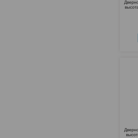
Дверно
высот
Дверно
высот