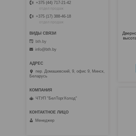
+375 (44) 717-21-42
отдел продаж
+375 (17) 388-46-18
отдел продаж
Дверно
высот
bth.by
info@bth.by
пер. Домашевский, 9, офис 9, Минск,
Беларусь
ЧТУП "БелТоргХолод"
Менеджер