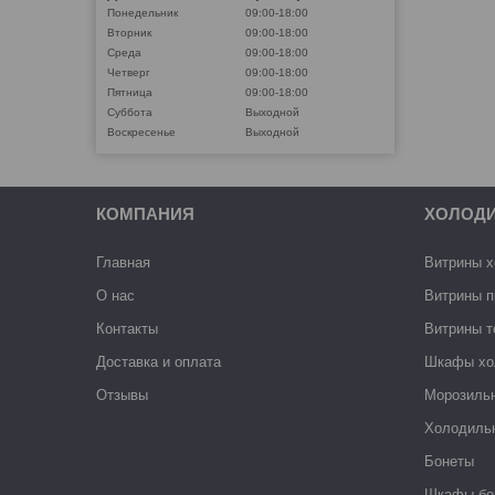
Понедельник
09:00-18:00
Вторник
09:00-18:00
Среда
09:00-18:00
Четверг
09:00-18:00
Пятница
09:00-18:00
Суббота
Выходной
Воскресенье
Выходной
КОМПАНИЯ
ХОЛОД
Главная
Витрины 
О нас
Витрины п
Контакты
Витрины 
Доставка и оплата
Шкафы хо
Отзывы
Морозиль
Холодиль
Бонеты
Шкафы-бо