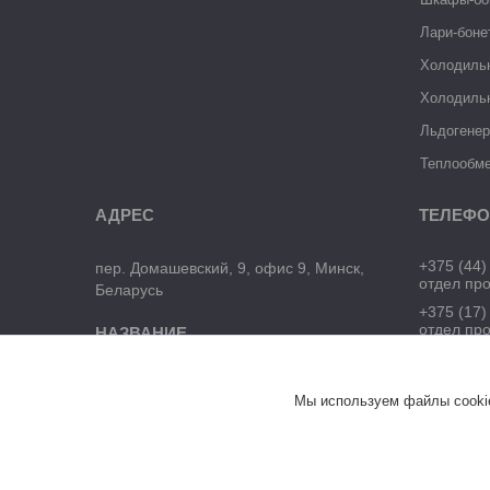
Лари-боне
Холодиль
Холодиль
Льдогене
Теплообме
+375 (44)
пер. Домашевский, 9, офис 9, Минск,
отдел пр
Беларусь
+375 (17)
отдел пр
ЧТУП "БелТоргХолод"
Мы используем файлы cookie