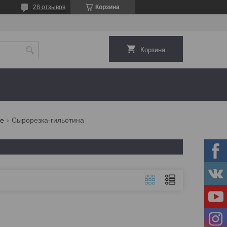
28 отзывов
Корзина
Корзина
ие
Сырорезка-гильотина