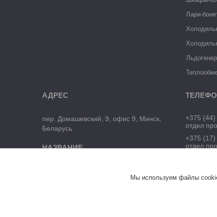
Лари-боне
Холодиль
Холодиль
Льдогене
Теплообме
+375 (44)
пер. Домашевский, 9, офис 9, Минск,
отдел пр
Беларусь
+375 (17)
отдел пр
ЧТУП "БелТоргХолод"
Мы используем файлы cookie