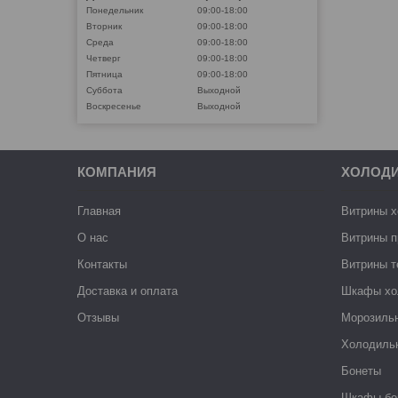
Понедельник
09:00-18:00
Вторник
09:00-18:00
Среда
09:00-18:00
Четверг
09:00-18:00
Пятница
09:00-18:00
Суббота
Выходной
Воскресенье
Выходной
КОМПАНИЯ
ХОЛОД
Главная
Витрины 
О нас
Витрины п
Контакты
Витрины 
Доставка и оплата
Шкафы хо
Отзывы
Морозиль
Холодиль
Бонеты
Шкафы-бо