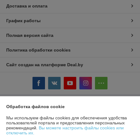
Доставка и оплата
График работы
Полная версия сайта
Политика обработки cookies
Сайт создан на платформе Deal.by
Информация для покупателя
Обработка файлов cookie
Юридическое лицо:
ЧТУП «БелТоргХолод»
Мы используем файлы cookies для обеспечения удобства
220036, Республика Беларусь, г.Минск, пер. Домашевский, 9-9
пользователей портала и предоставления персональных
рекомендаций.
Вы можете настроить файлы cookies или
Регистрационный номер ЕГР: 190859074
отключить их.