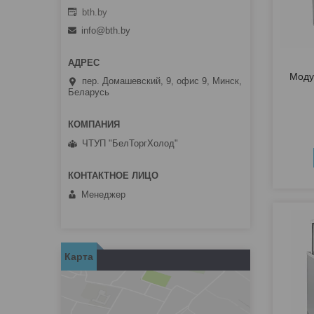
bth.by
info@bth.by
Моду
пер. Домашевский, 9, офис 9, Минск,
Беларусь
ЧТУП "БелТоргХолод"
Менеджер
Карта