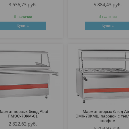
3 636,73
руб.
5 884,43
руб.
В наличии
В наличии
Купить
Купить
армит первых блюд Abat
Мармит вторых блюд Ab
ПМЭС-70КМ-01
ЭМК-70КМШ паровой с теп
шкафом
2 822,62
руб.
6 703,92
руб.