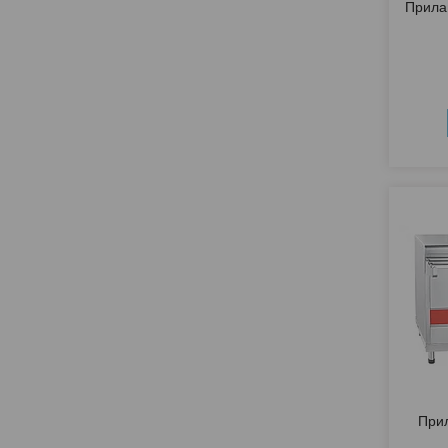
Прила
Прил