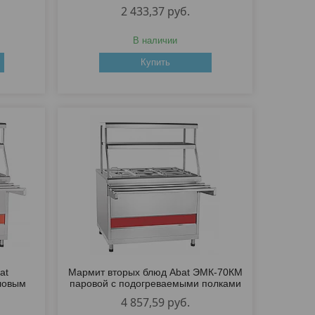
2 433,37
руб.
В наличии
Купить
at
Мармит вторых блюд Abat ЭМК-70КМ
ловым
паровой с подогреваемыми полками
4 857,59
руб.