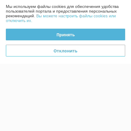
График работы
Мы используем файлы cookies для обеспечения удобства
пользователей портала и предоставления персональных
рекомендаций.
Вы можете настроить файлы cookies или
Полная версия сайта
отключить их.
Политика обработки cookies
Принять
Сайт создан на платформе Deal.by
Отклонить
Информация для покупателя
Юридическое лицо:
ЧТУП «БелТоргХолод»
220036, Республика Беларусь, г.Минск, пер. Домашевский, 9-9
Регистрационный номер ЕГР: 190859074
УНП: 190859074
Регистрационный орган: Минский горисполком