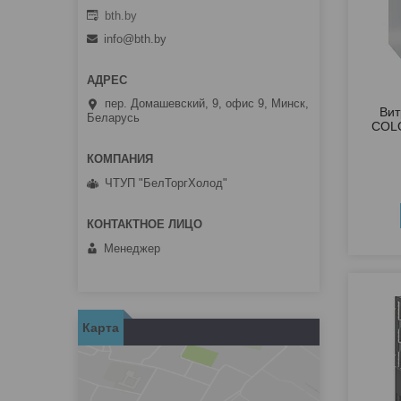
bth.by
info@bth.by
пер. Домашевский, 9, офис 9, Минск,
Вит
Беларусь
COLO
ЧТУП "БелТоргХолод"
Менеджер
Карта