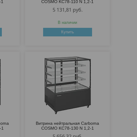
-1
COSMO KC78-110 N 1,2-1
5 131,81
руб.
В наличии
Купить
boma
Витрина нейтральная Carboma
-1
COSMO KC78-130 N 1,2-1
5 656,32
руб.