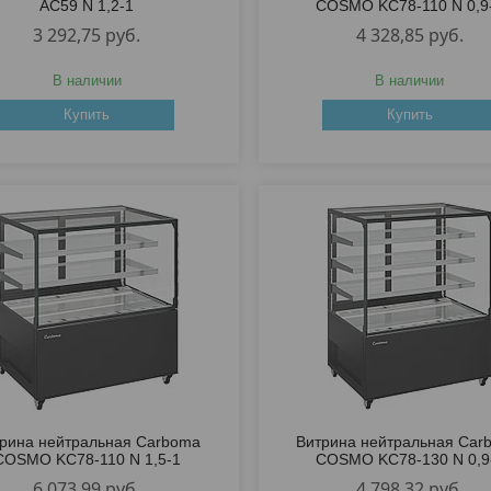
AC59 N 1,2-1
COSMO KC78-110 N 0,9
3 292,75
руб.
4 328,85
руб.
В наличии
В наличии
Купить
Купить
рина нейтральная Carboma
Витрина нейтральная Car
COSMO KC78-110 N 1,5-1
COSMO KC78-130 N 0,9
6 073,99
руб.
4 798,32
руб.