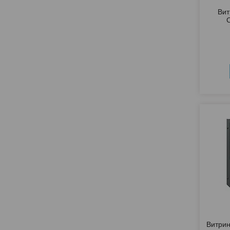
Вит
Витри