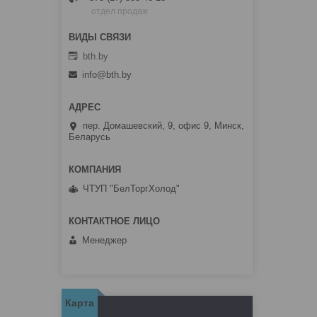
отдел продаж
bth.by
info@bth.by
пер. Домашевский, 9, офис 9, Минск,
Беларусь
ЧТУП "БелТоргХолод"
Менеджер
Карта