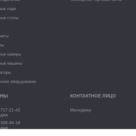
ные лари
ные столы
неты
ты
ные камеры
ные машины
раторы
нное оборудование
 717-21-42
Менеджер
одаж
 388-46-18
одаж