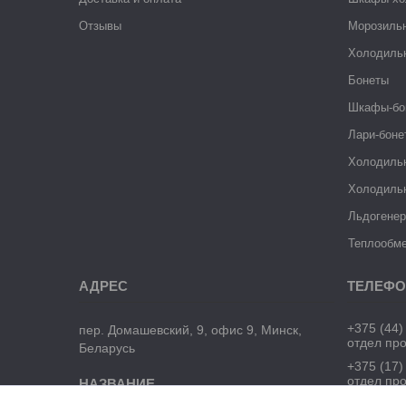
Отзывы
Морозиль
Холодиль
Бонеты
Шкафы-бо
Лари-боне
Холодиль
Холодиль
Льдогене
Теплообме
+375 (44)
пер. Домашевский, 9, офис 9, Минск,
отдел пр
Беларусь
+375 (17)
отдел пр