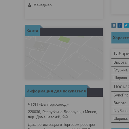
Менеджер
Карта
Характ
Габар
Высота
Глубина
Ширина
Пользо
Информация для покупателя
SyncPric
Высота,
ЧТУП «БелТоргХолод»
Глубина
220036, Республика Беларусь, г.Минск,
пер. Домашевский, 9-9
Ширина,
Дата регистрации в Торговом реестре/