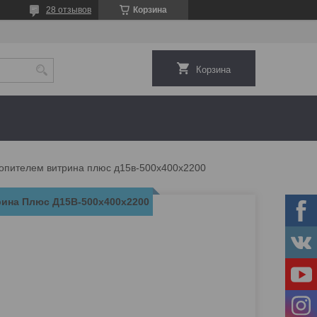
28 отзывов
Корзина
Корзина
копителем витрина плюс д15в-500х400х2200
рина Плюс Д15В-500х400х2200