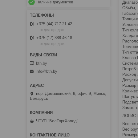
Наличие документов
Диапазо
Объём, 
Габарит
Толщина
+375 (44) 717-21-42
Условия
Тип охл
отдел продаж
Хладаге
+375 (17) 388-46-18
Располо
отдел продаж
Терморе
Тип отт
Клапан 
bth.by
Система
Потребл
info@bth.by
Расход э
Допустим
Размер 
Количес
пер. Домашевский, 9, офис 9, Минск,
Шаг уст
Беларусь
Подсвет
Замок: 
ЛОГИС
ЧТУП "БелТоргХолод"
Вес нетт
Вес брут
Размеры