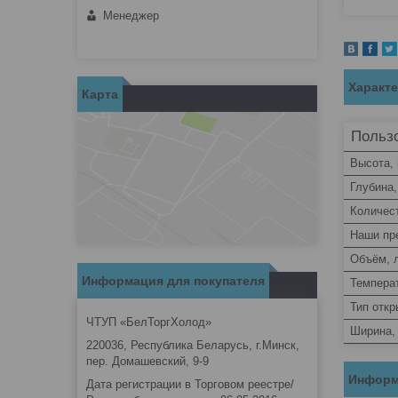
Менеджер
Характ
Карта
Пользо
Высота,
Глубина
Количес
Наши пр
Объём, 
Информация для покупателя
Темпера
Тип откр
ЧТУП «БелТоргХолод»
Ширина,
220036, Республика Беларусь, г.Минск,
пер. Домашевский, 9-9
Информ
Дата регистрации в Торговом реестре/