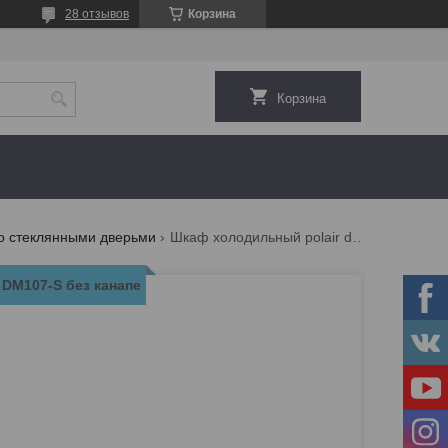
28 отзывов
Корзина
Корзина
о стеклянными дверьми
Шкаф холодильный polair dm107-s без канапе
DM107-S без канапе