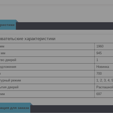
еристики
вательские характеристики
 мм
1960
, мм
945
тво дверей
1
едложения
Новинка
л
700
турный режим
1, 2, 3, 4, 
ытия дверей
Распашно
 мм
697
ация для заказа