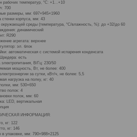
н рабочих температур, °C: +1...+10
л: 700
ные размеры, мм: 697×945×1960
 стенки корпуса, мм: 43
 окружающей среды (температура, °C/влажность, %): до +32/до 60
аждения: динамический
нт: R290
жение агрегата: верхнее
гулятор: эл. блок
айки: автоматическая с системой испарения конденсата
Шредера: есть
 электропитания, В/Гц: 230/50
яемая мощность, Вт, не более: 400
лектроэнергии за сутки, кВт/ч, не более: 5,5
ая нагрузка на полку, кг: 40
полки, мм: 530×650
тво полок: 4
ановки полок, мм: 60
ка: LED, вертикальная
опция
ТИЧЕСКАЯ ИНФОРМАЦИЯ:
о, кг: 122
то, кг: 146
 в упаковке, мм: 790×988×2125