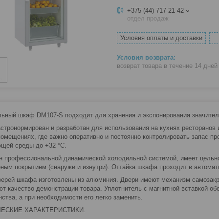
+375 (44) 717-21-42
отдел продаж
Условия оплаты и доставки
возврат товара в течение 14 дне
ьный шкаф DM107-S подходит для хранения и экспонирования значитель
стронормирован и разработан для использования на кухнях ресторанов и
помещениях, где важно оперативно и постоянно контролировать запас п
щей среды до +32 °С.
 профессиональной динамической холодильной системой, имеет цельно
ным покрытием (снаружи и изнутри). Оттайка шкафа проходит в автомат
ерей шкафа изготовлены из алюминия. Двери имеют механизм самозакр
т качество демонстрации товара. Уплотнитель с магнитной вставкой о
нства, а при необходимости его легко заменить.
ЕСКИЕ ХАРАКТЕРИСТИКИ: