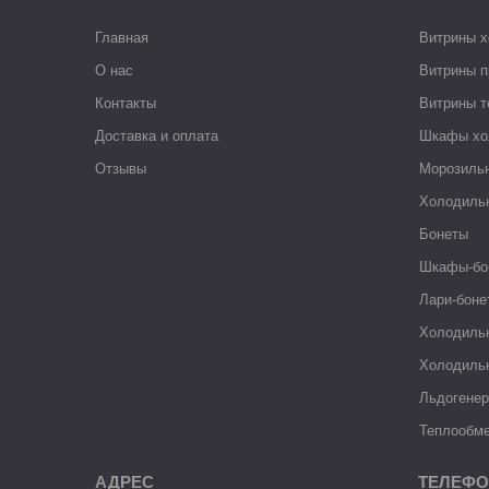
Главная
Витрины 
О нас
Витрины п
Контакты
Витрины 
Доставка и оплата
Шкафы хо
Отзывы
Морозиль
Холодиль
Бонеты
Шкафы-бо
Лари-боне
Холодиль
Холодиль
Льдогене
Теплообме