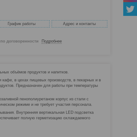
График работы
Адрес и контакты
й
по договоренности
Подробнее
ных объёмов продуктов и напитков.
 кафе, в цехах пищевых производств, в пекарных и в
родуктов. Предназначен для работы при температуры
заливной пенополиуретаном корпус из стали с
ическом режиме и не требует участия персонала.
ывания. Внутренняя вертикальная LED подсветка
беспечивает полную герметизацию охлаждаемого