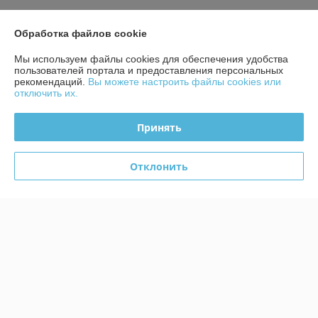
О нас
Обработка файлов cookie
Контакты
Мы используем файлы cookies для обеспечения удобства
пользователей портала и предоставления персональных
рекомендаций.
Вы можете настроить файлы cookies или
Доставка и оплата
отключить их.
График работы
Принять
Полная версия сайта
Отклонить
Политика обработки cookies
Сайт создан на платформе Deal.by
Информация для покупателя