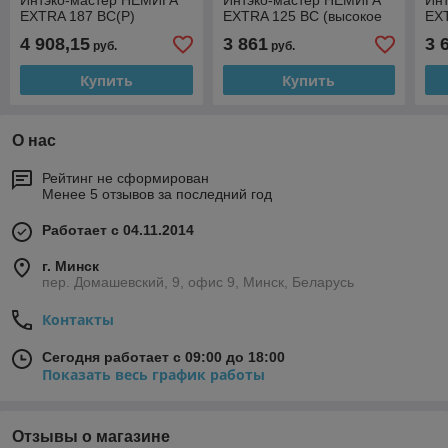
Интэко-мастер НЕМИГА
Интэко-мастер НЕМИГА
Ин
EXTRA 187 ВС(Р)
EXTRA 125 ВС (высокое
EXT
стекло)
сте
4 908,15
3 861
3 
руб.
руб.
Купить
Купить
О нас
Рейтинг не сформирован
Менее 5 отзывов за последний год
Работает с 04.11.2014
г. Минск
пер. Домашевский, 9, офис 9, Минск, Беларусь
Контакты
Сегодня работает с 09:00 до 18:00
Показать весь график работы
Отзывы о магазине