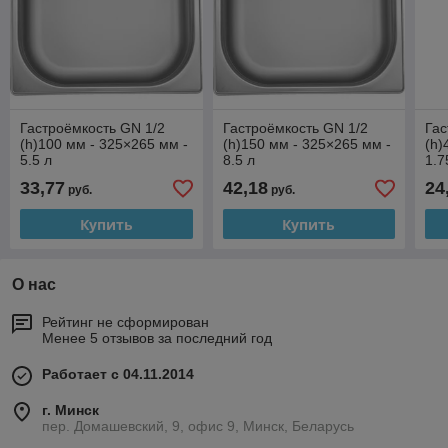
Гастроёмкость GN 1/2
Гастроёмкость GN 1/2
Гас
(h)100 мм - 325×265 мм -
(h)150 мм - 325×265 мм -
(h)
5.5 л
8.5 л
1.7
33,77
42,18
24
руб.
руб.
Купить
Купить
О нас
Рейтинг не сформирован
Менее 5 отзывов за последний год
Работает с 04.11.2014
г. Минск
пер. Домашевский, 9, офис 9, Минск, Беларусь