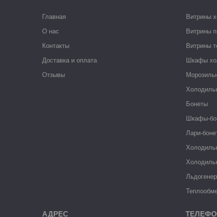
Главная
Витрины 
О нас
Витрины п
Контакты
Витрины 
Доставка и оплата
Шкафы хо
Отзывы
Морозиль
Холодиль
Бонеты
Шкафы-бо
Лари-боне
Холодиль
Холодиль
Льдогене
Теплообме