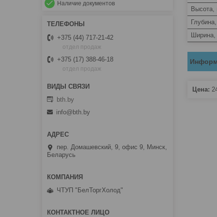
Наличие документов
Высота,
Глубина
Ширина,
+375 (44) 717-21-42
отдел продаж
+375 (17) 388-46-18
Информ
отдел продаж
Цена:
2
bth.by
info@bth.by
пер. Домашевский, 9, офис 9, Минск,
Беларусь
ЧТУП "БелТоргХолод"