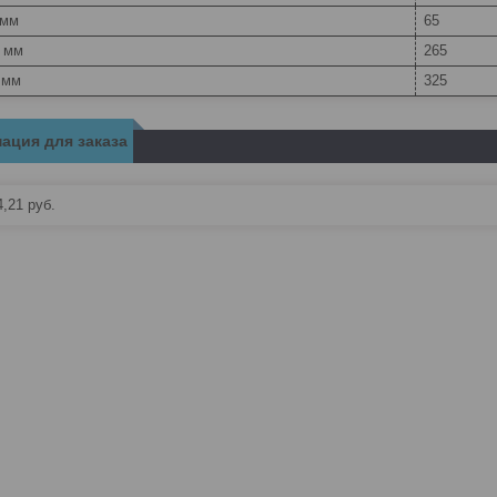
 мм
65
, мм
265
 мм
325
ация для заказа
4,21
руб.