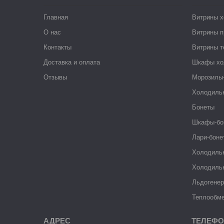
Главная
Витрины 
О нас
Витрины п
Контакты
Витрины 
Доставка и оплата
Шкафы хо
Отзывы
Морозиль
Холодиль
Бонеты
Шкафы-бо
Лари-боне
Холодиль
Холодиль
Льдогене
Теплообме