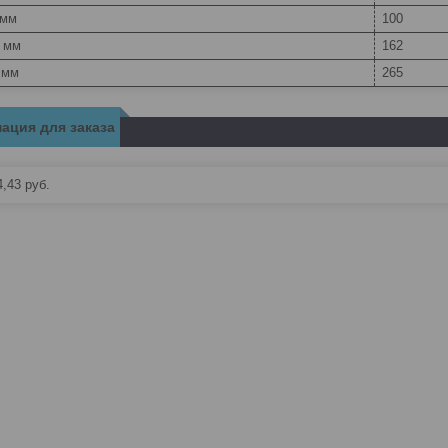
 мм
100
, мм
162
 мм
265
ация для заказа
4,43
руб.