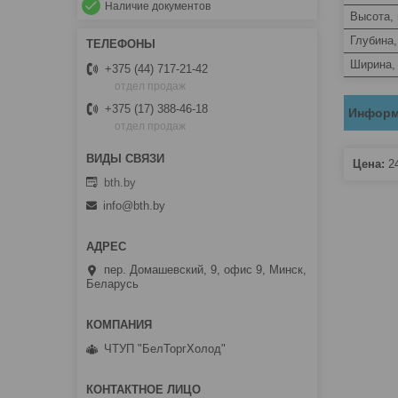
Наличие документов
Высота,
Глубина
Ширина,
+375 (44) 717-21-42
отдел продаж
+375 (17) 388-46-18
Информ
отдел продаж
Цена:
2
bth.by
info@bth.by
пер. Домашевский, 9, офис 9, Минск,
Беларусь
ЧТУП "БелТоргХолод"