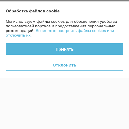
О нас
Обработка файлов cookie
Контакты
Мы используем файлы cookies для обеспечения удобства
пользователей портала и предоставления персональных
рекомендаций.
Вы можете настроить файлы cookies или
Доставка и оплата
отключить их.
График работы
Принять
Полная версия сайта
Отклонить
Политика обработки cookies
Сайт создан на платформе Deal.by
Информация для покупателя