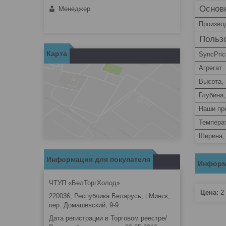
Основ
Менеджер
Произво
Пользо
Карта
SyncPric
Агрегат
Высота,
Глубина
Наши пр
Темпера
Ширина,
Информация для покупателя
Информ
ЧТУП «БелТоргХолод»
Цена:
2 
220036, Республика Беларусь, г.Минск,
пер. Домашевский, 9-9
Дата регистрации в Торговом реестре/