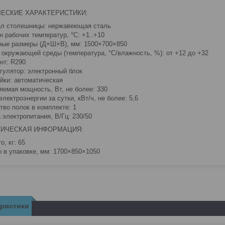
ЕСКИЕ ХАРАКТЕРИСТИКИ:
л столешницы: нержавеющая сталь
н рабочих температур, °C: +1..+10
ные размеры (Д×Ш×В), мм: 1500×700×850
 окружающей среды (температура, °C/влажность, %): от +12 до +32
нт: R290
гулятор: электронный блок
айки: автоматическая
яемая мощность, Вт, не более: 330
лектроэнергии за сутки, кВт/ч, не более: 5,6
тво полок в комплекте: 1
 электропитания, В/Гц: 230/50
ТИЧЕСКАЯ ИНФОРМАЦИЯ:
о, кг: 65
 в упаковке, мм: 1700×850×1050
еристики