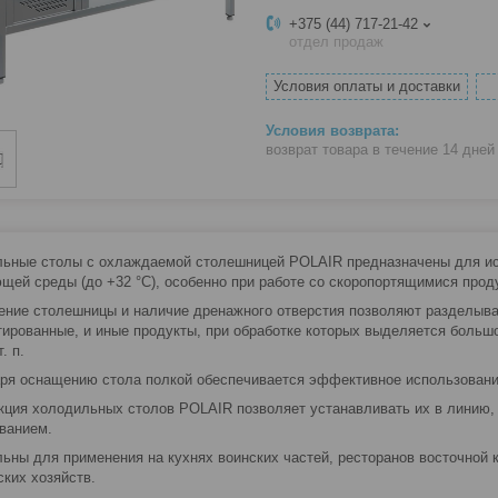
+375 (44) 717-21-42
отдел продаж
Условия оплаты и доставки
возврат товара в течение 14 дне
ьные столы с охлаждаемой столешницей POLAIR предназначены для ис
щей среды (до +32 °С), особенно при работе со скоропортящимися прод
ение столешницы и наличие дренажного отверстия позволяют разделыват
ированные, и иные продукты, при обработке которых выделяется большо
. п.
ря оснащению стола полкой обеспечивается эффективное использовани
кция холодильных столов POLAIR позволяет устанавливать их в линию, 
ванием.
ьны для применения на кухнях воинских частей, ресторанов восточной к
ких хозяйств.