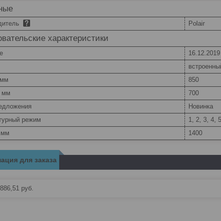
ные
дитель
Polair
вательские характеристики
e
16.12.2019
встроенны
 мм
850
, мм
700
едложения
Новинка
турный режим
1, 2, 3, 4, 
 мм
1400
ация для заказа
886,51
руб.