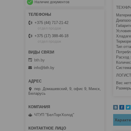
Наличие документов
ТЕХНИЧ
Материа
Диапазо
+375 (44) 717-21-42
Габарит
отдел продаж
Условия
+375 (17) 388-46-18
Хладаге
Терморе
отдел продаж
Тип отт
Потребл
Расход э
bth.by
Количес
Система
info@bth.by
ЛОГИС
Вес нетт
Размеры
пер. Домашевский, 9, офис 9, Минск,
Беларусь
ЧТУП "БелТоргХолод"
Характ