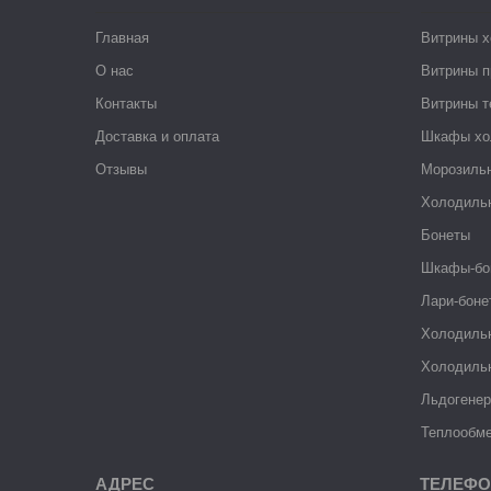
Главная
Витрины 
О нас
Витрины п
Контакты
Витрины 
Доставка и оплата
Шкафы хо
Отзывы
Морозиль
Холодиль
Бонеты
Шкафы-бо
Лари-боне
Холодиль
Холодиль
Льдогене
Теплообме