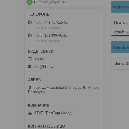
Наличие документов
Характ
Пользо
+375 (44) 717-21-42
отдел продаж
SyncPric
+375 (17) 388-46-18
отдел продаж
Информ
bth.by
Цена:
3
info@bth.by
пер. Домашевский, 9, офис 9, Минск,
Беларусь
ЧТУП "БелТоргХолод"