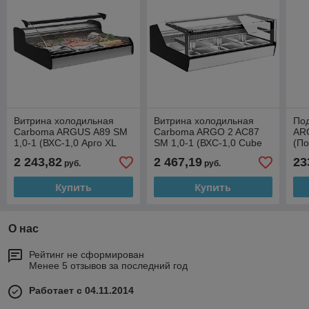
Витрина холодильная
Витрина холодильная
По
Carboma ARGUS А89 SM
Carboma ARGO 2 AC87
ARG
1,0-1 (ВХС-1,0 Арго XL
SM 1,0-1 (ВХС-1,0 Cube
(По
ТЕХНО)
Арго XL ТЕХНО)
2 243,82
2 467,19
23
руб.
руб.
Купить
Купить
О нас
Рейтинг не сформирован
Менее 5 отзывов за последний год
Работает с 04.11.2014