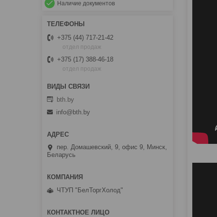
Наличие документов
+375 (44) 717-21-42
отдел продаж
+375 (17) 388-46-18
отдел продаж
bth.by
info@bth.by
пер. Домашевский, 9, офис 9, Минск,
Беларусь
ЧТУП "БелТоргХолод"