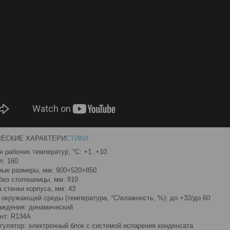
ЧЕСКИЕ ХАРАКТЕРИ
СТИКИ:
н рабочих температур, °C: +1..+10
л: 160
ные размеры, мм: 900×520×850
без столешницы, мм: 810
 стенки корпуса, мм: 43
 окружающей среды (температура, °C/влажность, %): до +32/до 60
аждения: динамический
нт: R134А
гулятор: электронный блок с системой испарения конденсата