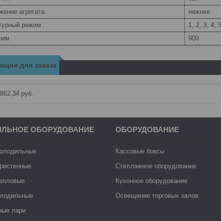
жение агрегата
нижнее
турный режим
1, 2, 3, 4, 
 мм
900
ация для заказа
862,34
руб.
ИЛЬНОЕ ОБОРУДОВАНИЕ
ОБОРУДОВАНИЕ
холодильные
Кассовые боксы
ристенные
Стеллажное оборудование
тепловые
Кухонное оборудование
лодильные
Освещение торговых залов
ные лари