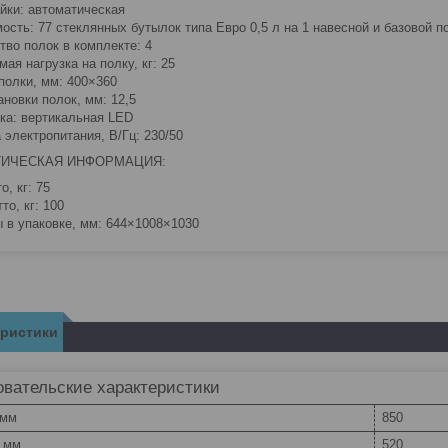
айки: автоматическая
ость: 77 стеклянных бутылок типа Евро 0,5 л на 1 навесной и базовой п
тво полок в комплекте: 4
ая нагрузка на полку, кг: 25
полки, мм: 400×360
ановки полок, мм: 12,5
ка: вертикальная LED
 электропитания, В/Гц: 230/50
ТИЧЕСКАЯ ИНФОРМАЦИЯ:
о, кг: 75
то, кг: 100
 в упаковке, мм: 644×1008×1030
еристики
вательские характеристики
 мм
850
, мм
520