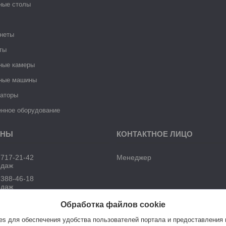
ные столы
неты
ты
ные камеры
ные машины
раторы
нное оборудование
 717-21-42
Менеджер
одаж
 388-46-18
одаж
Обработка файлов cookie
s для обеспечения удобства пользователей портала и предоставления