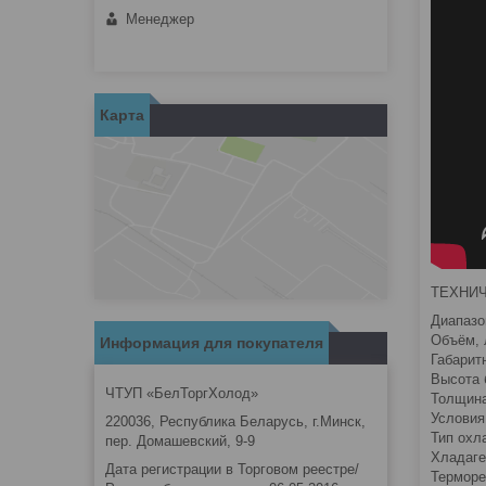
Менеджер
Карта
ТЕХНИ
Диапазо
Объём, 
Информация для покупателя
Габарит
Высота 
ЧТУП «БелТоргХолод»
Толщина
Условия
220036, Республика Беларусь, г.Минск,
Тип охл
пер. Домашевский, 9-9
Хладаге
Дата регистрации в Торговом реестре/
Терморе