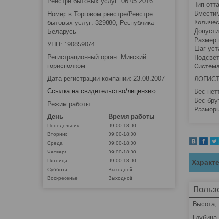
Реестре бытовых услуг: 06.05.2016
Тип отт
Вместим
Номер в Торговом реестре/Реестре
Количес
бытовых услуг: 329880, Республика
Допустим
Беларусь
Размер 
УНП: 190859074
Шаг уст
Регистрационный орган: Минский
Подсвет
горисполком
Система
Дата регистрации компании: 23.08.2007
ЛОГИС
Ссылка на свидетельство/лицензию
Вес нетт
Вес брут
Режим работы:
Размеры
День
Время работы
Понедельник
09:00-18:00
Вторник
09:00-18:00
Среда
09:00-18:00
Четверг
09:00-18:00
Пятница
09:00-18:00
Характ
Суббота
Выходной
Воскресенье
Выходной
Пользо
Высота,
Глубина