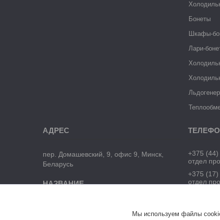
Холодиль
Бонеты
Шкафы-бо
Лари-боне
Холодиль
Холодиль
Льдогене
Теплообме
+375 (44)
пер. Домашевский, 9, офис 9, Минск,
отдел пр
Беларусь
+375 (17)
отдел пр
ЧТУП "БелТоргХолод"
Мы используем файлы cookie