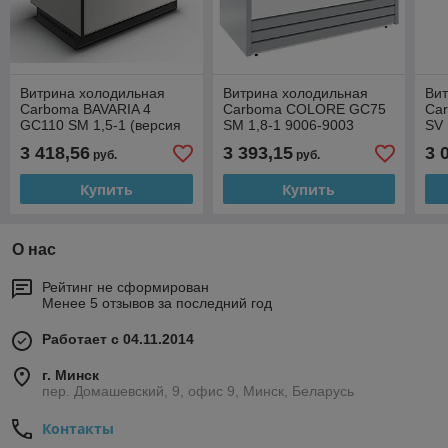
Витрина холодильная
Витрина холодильная
Ви
Carboma BAVARIA 4
Carboma COLORE GC75
Ca
GC110 SM 1,5-1 (версия
SM 1,8-1 9006-9003
SV 
2.0) 9006-9005
3 418,56
3 393,15
3 
руб.
руб.
Купить
Купить
О нас
Рейтинг не сформирован
Менее 5 отзывов за последний год
Работает с 04.11.2014
г. Минск
пер. Домашевский, 9, офис 9, Минск, Беларусь
Контакты