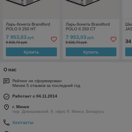
Ларь-бонета Brandford
Ларь-бонета Brandford
Шка
POLO II 250 НТ
POLO II 250 СТ
JA
7 953,03
7 953,03
руб.
руб.
34
8 836,70 руб.
8 836,70 руб.
Купить
Купить
О нас
Рейтинг не сформирован
Менее 5 отзывов за последний год
Работает с 04.11.2014
г. Минск
пер. Домашевский, 9, офис 9, Минск, Беларусь
Контакты