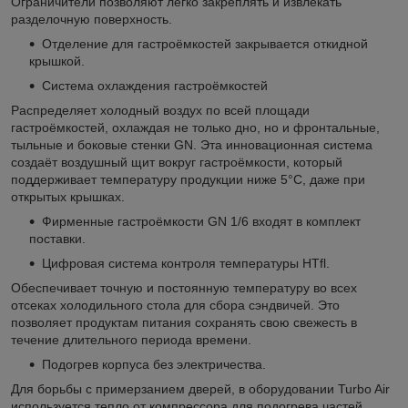
Ограничители позволяют легко закреплять и извлекать
разделочную поверхность.
Отделение для гастроёмкостей закрывается откидной
крышкой.
Система охлаждения гастроёмкостей
Распределяет холодный воздух по всей площади
гастроёмкостей, охлаждая не только дно, но и фронтальные,
тыльные и боковые стенки GN. Эта инновационная система
создаёт воздушный щит вокруг гастроёмкости, который
поддерживает температуру продукции ниже 5°С, даже при
открытых крышках.
Фирменные гастроёмкости GN 1/6 входят в комплект
поставки.
Цифровая система контроля температуры HTfl.
Обеспечивает точную и постоянную температуру во всех
отсеках холодильного стола для сбора сэндвичей. Это
позволяет продуктам питания сохранять свою свежесть в
течение длительного периода времени.
Подогрев корпуса без электричества.
Для борьбы с примерзанием дверей, в оборудовании Turbo Air
используется тепло от компрессора для подогрева частей