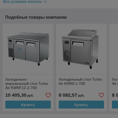
Все условия оплаты
Подобные товары компании
Холодильно-
Холодильный стол Turbo
Хол
морозильный стол Turbo
Air KHR9-1-700
Air
Air KWRF12-2-700
10 405,30
8 082,57
8 
руб.
руб.
Купить
Купить