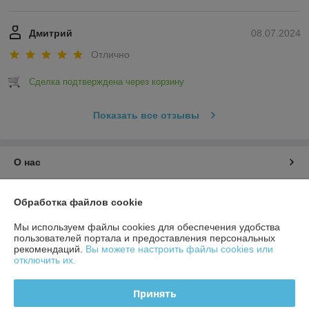
Дмитрий
08.07.2024
Отлично
Сделка подтверждена через корзину
Показать все отзывы
О нас
Контакты
Обработка файлов cookie
Мы используем файлы cookies для обеспечения удобства
Доставка и оплата
пользователей портала и предоставления персональных
рекомендаций.
Вы можете настроить файлы cookies или
График работы
отключить их.
Полная версия сайта
Принять