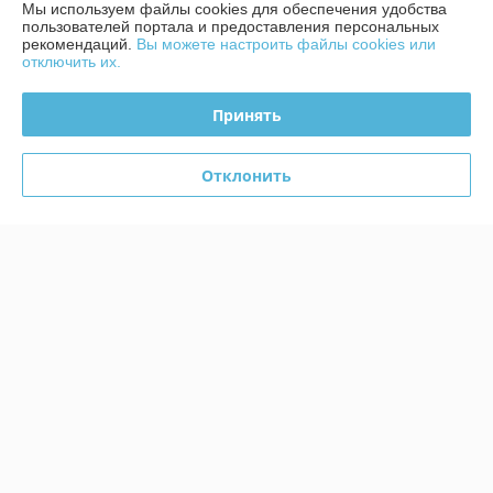
Мы используем файлы cookies для обеспечения удобства
пользователей портала и предоставления персональных
Дмитрий
08.07.2024
рекомендаций.
Вы можете настроить файлы cookies или
отключить их.
Отлично
Принять
Сделка подтверждена через корзину
Показать все отзывы
Отклонить
О нас
Контакты
Доставка и оплата
График работы
Полная версия сайта