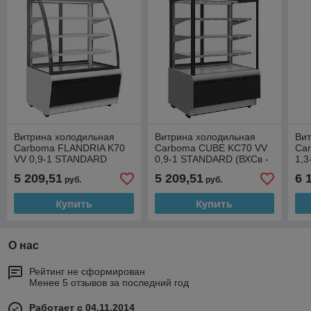
Витрина холодильная
Витрина холодильная
Ви
Carboma FLANDRIA K70
Carboma CUBE KC70 VV
Ca
VV 0,9-1 STANDARD
0,9-1 STANDARD (ВХСв -
1,3
(ВХСв - 0,9д Carboma
0,9д Carboma Cube Люкс)
1,3
5 209,51
5 209,51
6 
руб.
руб.
Люкс) ТЕХНО
ТЕХНО
ТЕ
Купить
Купить
О нас
Рейтинг не сформирован
Менее 5 отзывов за последний год
Работает с 04.11.2014