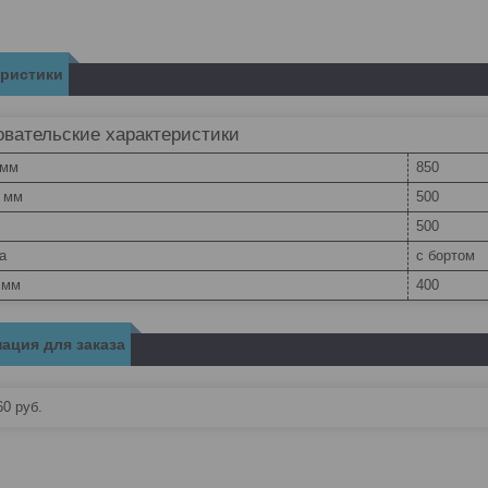
еристики
вательские характеристики
 мм
850
, мм
500
500
а
с бортом
 мм
400
ация для заказа
60
руб.