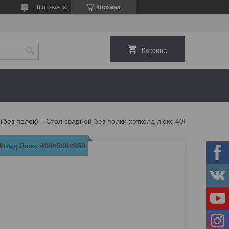
28 отзывов
Корзина
Корзина
(без полок)
Стол сварной без полки хотколд люкс 400×500×850
тКолд Люкс 400×500×850