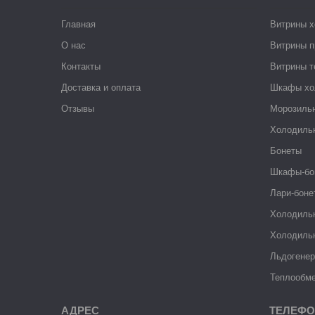
Главная
Витрины 
О нас
Витрины п
Контакты
Витрины 
Доставка и оплата
Шкафы хо
Отзывы
Морозиль
Холодиль
Бонеты
Шкафы-бо
Лари-боне
Холодиль
Холодиль
Льдогене
Теплообме