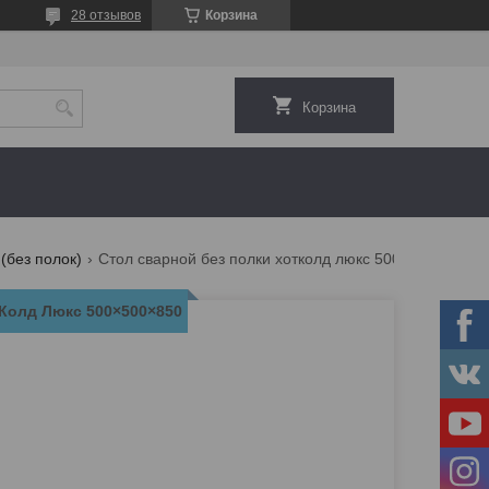
28 отзывов
Корзина
Корзина
(без полок)
Стол сварной без полки хотколд люкс 500×500×850
тКолд Люкс 500×500×850