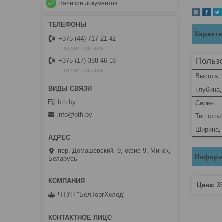
Наличие документов
Характ
+375 (44) 717-21-42
отдел продаж
Пользо
+375 (17) 388-46-18
отдел продаж
Высота,
Глубина
bth.by
Серия
info@bth.by
Тип стол
Ширина,
пер. Домашевский, 9, офис 9, Минск,
Информ
Беларусь
Цена:
3
ЧТУП "БелТоргХолод"