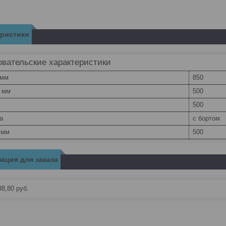
еристики
вательские характеристики
 мм
850
, мм
500
500
а
с бортом
 мм
500
ация для заказа
88,80
руб.