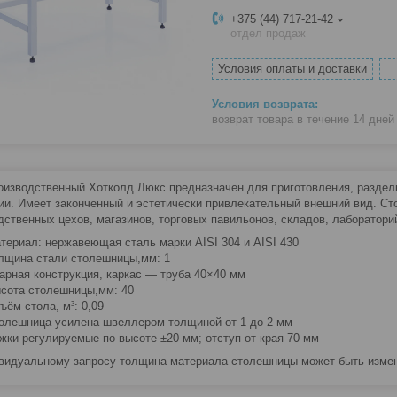
+375 (44) 717-21-42
отдел продаж
Условия оплаты и доставки
возврат товара в течение 14 дне
оизводственный Хотколд Люкс предназначен для приготовления, разделки
ии. Имеет законченный и эстетически привлекательный внешний вид. Сто
дственных цехов, магазинов, торговых павильонов, складов, лаборат
териал: нержавеющая сталь марки AISI 304 и AISI 430
лщина стали столешницы,мм: 1
арная конструкция, каркас — труба 40×40 мм
сота столешницы,мм: 40
ъём стола, м³: 0,09
олешница усилена швеллером толщиной от 1 до 2 мм
жки регулируемые по высоте ±20 мм; отступ от края 70 мм
видуальному запросу толщина материала столешницы может быть изменен