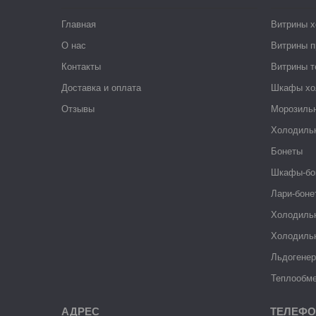
Главная
Витрины 
О нас
Витрины п
Контакты
Витрины 
Доставка и оплата
Шкафы хо
Отзывы
Морозиль
Холодиль
Бонеты
Шкафы-бо
Лари-боне
Холодиль
Холодиль
Льдогене
Теплообме