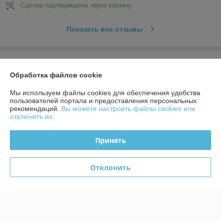
Сделка подтверждена через корзину
Показать все отзывы
О нас
Обработка файлов cookie
Контакты
Мы используем файлы cookies для обеспечения удобства
пользователей портала и предоставления персональных
рекомендаций.
Вы можете настроить файлы cookies или
Доставка и оплата
отключить их.
График работы
Принять
Полная версия сайта
Отклонить
Политика обработки cookies
Сайт создан на платформе Deal.by