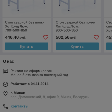
Стол сварной без полки
Стол сварной без полки
Сто
ХотКолд Люкс
ХотКолд Люкс
сп
700×500×850
900×500×850
Хо
80
446,40
502,56
45
руб.
руб.
Купить
Купить
О нас
Рейтинг не сформирован
Менее 5 отзывов за последний год
Работает с 04.11.2014
г. Минск
пер. Домашевский, 9, офис 9, Минск, Беларусь
Контакты