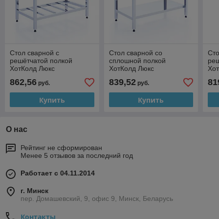
Стол сварной с
Стол сварной со
Сто
решётчатой полкой
сплошной полкой
реш
ХотКолд Люкс
ХотКолд Люкс
Хо
1300×700×850
1900×600×850
14
862,56
839,52
81
руб.
руб.
Купить
Купить
О нас
Рейтинг не сформирован
Менее 5 отзывов за последний год
Работает с 04.11.2014
г. Минск
пер. Домашевский, 9, офис 9, Минск, Беларусь
Контакты