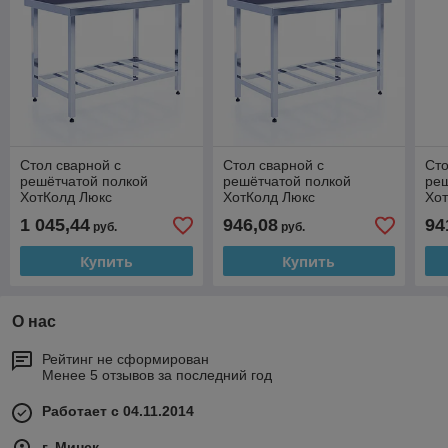
Стол сварной с
Стол сварной с
Сто
решётчатой полкой
решётчатой полкой
реш
ХотКолд Люкс
ХотКолд Люкс
Хо
2200×500×850
1500×700×850
17
1 045,44
946,08
94
руб.
руб.
Купить
Купить
О нас
Рейтинг не сформирован
Менее 5 отзывов за последний год
Работает с 04.11.2014
г. Минск