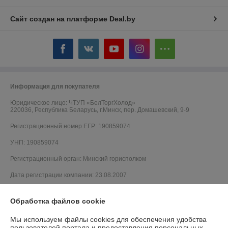
Сайт создан на платформе Deal.by
Информация для покупателя
Юридическое лицо:
ЧТУП «БелТоргХолод»
220036, Республика Беларусь, г.Минск, пер. Домашевский, 9-9
Регистрационный номер ЕГР: 190859074
УНП: 190859074
Регистрационный орган: Минский горисполком
Дата регистрации компании: 23.08.2007
Ссылка на свидетельство/лицензию
Обработка файлов cookie
Мы используем файлы cookies для обеспечения удобства
пользователей портала и предоставления персональных