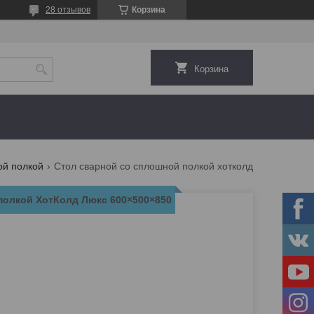
28 отзывов
Корзина
Корзина
ой полкой
Стол сварной со сплошной полкой хотколд люкс 600×500×850
полкой ХотКолд Люкс 600×500×850