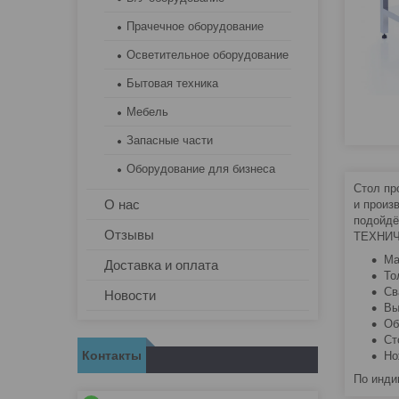
Прачечное оборудование
Осветительное оборудование
Бытовая техника
Мебель
Запасные части
Оборудование для бизнеса
Стол пр
О нас
и произ
подойдё
Отзывы
ТЕХНИЧ
Ма
Доставка и оплата
То
Св
Новости
Вы
Об
Ст
Контакты
Но
По инди