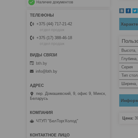
Наличие документов
Характ
+375 (44) 717-21-42
отдел продаж
+375 (17) 388-46-18
Пользо
отдел продаж
Высота,
Глубина
bth.by
Серия
info@bth.by
Тип стол
Ширина,
пер. Домашевский, 9, офис 9, Минск,
Беларусь
Информ
Цена:
3
ЧТУП "БелТоргХолод"