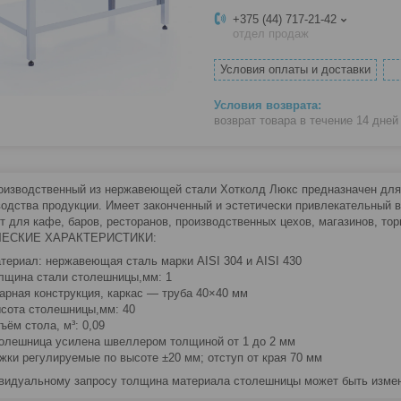
+375 (44) 717-21-42
отдел продаж
Условия оплаты и доставки
возврат товара в течение 14 дне
оизводственный из нержавеющей стали Хотколд Люкс предназначен для п
водства продукции. Имеет законченный и эстетически привлекательный 
т для кафе, баров, ресторанов, производственных цехов, магазинов, тор
ЕСКИЕ ХАРАКТЕРИСТИКИ:
териал: нержавеющая сталь марки AISI 304 и AISI 430
лщина стали столешницы,мм: 1
арная конструкция, каркас — труба 40×40 мм
сота столешницы,мм: 40
ъём стола, м³: 0,09
олешница усилена швеллером толщиной от 1 до 2 мм
жки регулируемые по высоте ±20 мм; отступ от края 70 мм
видуальному запросу толщина материала столешницы может быть изменен