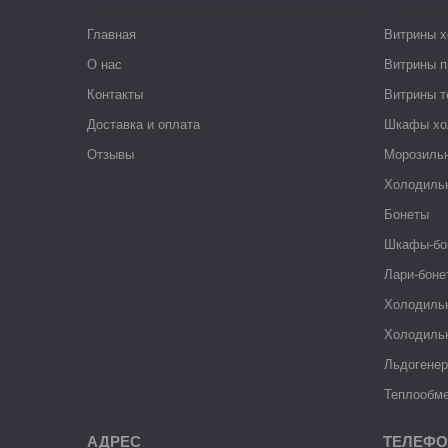
Главная
Витрины 
О нас
Витрины п
Контакты
Витрины 
Доставка и оплата
Шкафы хо
Отзывы
Морозиль
Холодиль
Бонеты
Шкафы-бо
Лари-боне
Холодиль
Холодиль
Льдогене
Теплообме