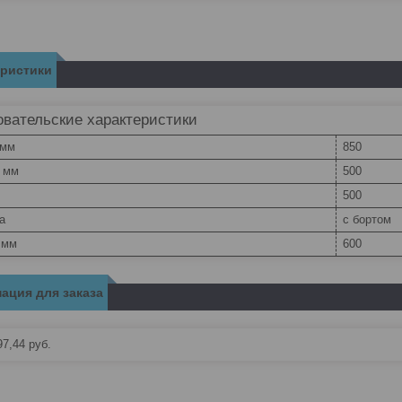
еристики
вательские характеристики
 мм
850
, мм
500
500
а
с бортом
 мм
600
ация для заказа
97,44
руб.