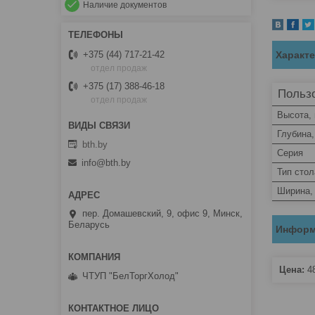
Наличие документов
Характ
+375 (44) 717-21-42
отдел продаж
+375 (17) 388-46-18
Пользо
отдел продаж
Высота,
Глубина
bth.by
Серия
info@bth.by
Тип стол
Ширина,
пер. Домашевский, 9, офис 9, Минск,
Беларусь
Информ
Цена:
4
ЧТУП "БелТоргХолод"