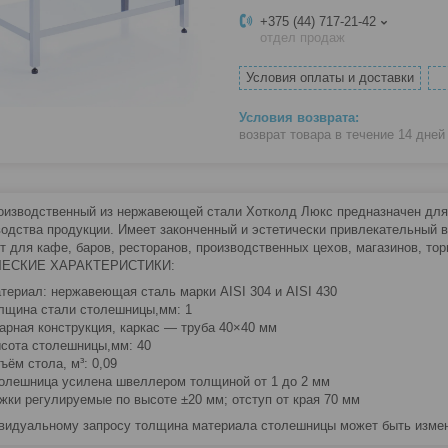
+375 (44) 717-21-42
отдел продаж
Условия оплаты и доставки
возврат товара в течение 14 дне
оизводственный из нержавеющей стали Хотколд Люкс предназначен для п
водства продукции. Имеет законченный и эстетически привлекательный 
т для кафе, баров, ресторанов, производственных цехов, магазинов, тор
ЕСКИЕ ХАРАКТЕРИСТИКИ:
териал: нержавеющая сталь марки AISI 304 и AISI 430
лщина стали столешницы,мм: 1
арная конструкция, каркас — труба 40×40 мм
сота столешницы,мм: 40
ъём стола, м³: 0,09
олешница усилена швеллером толщиной от 1 до 2 мм
жки регулируемые по высоте ±20 мм; отступ от края 70 мм
видуальному запросу толщина материала столешницы может быть изменен