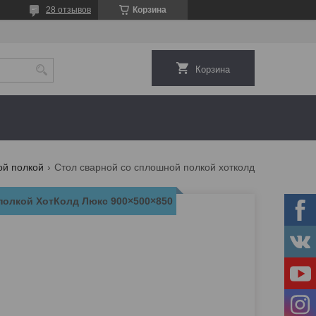
28 отзывов
Корзина
Корзина
ой полкой
Стол сварной со сплошной полкой хотколд люкс 900×500×850
полкой ХотКолд Люкс 900×500×850