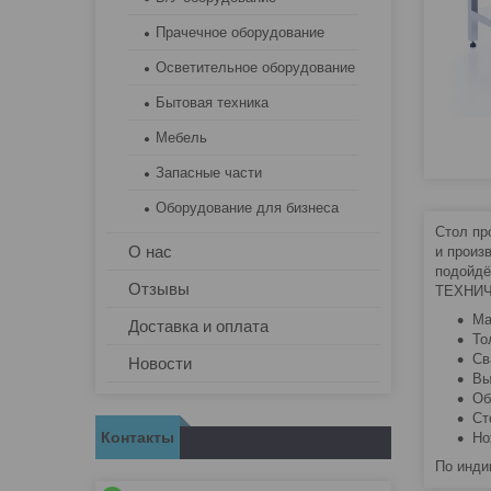
Прачечное оборудование
Осветительное оборудование
Бытовая техника
Мебель
Запасные части
Оборудование для бизнеса
Стол пр
О нас
и произ
подойдё
Отзывы
ТЕХНИЧ
Ма
Доставка и оплата
То
Св
Новости
Вы
Об
Ст
Контакты
Но
По инди