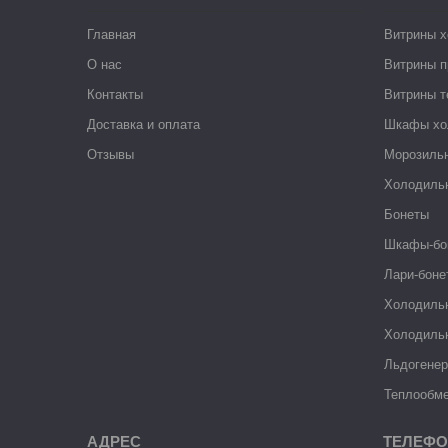
Главная
Витрины 
О нас
Витрины п
Контакты
Витрины 
Доставка и оплата
Шкафы хо
Отзывы
Морозиль
Холодиль
Бонеты
Шкафы-бо
Лари-боне
Холодиль
Холодиль
Льдогене
Теплообме