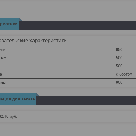
еристики
вательские характеристики
 мм
850
, мм
500
500
а
с бортом
 мм
900
ация для заказа
82,40
руб.