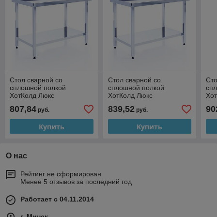
Стол сварной со
Стол сварной со
Сто
сплошной полкой
сплошной полкой
сп
ХотКолд Люкс
ХотКолд Люкс
Хо
1800×600×850
1900×600×850
21
807,84
839,52
90
руб.
руб.
Купить
Купить
О нас
Рейтинг не сформирован
Менее 5 отзывов за последний год
Работает с 04.11.2014
г. Минск