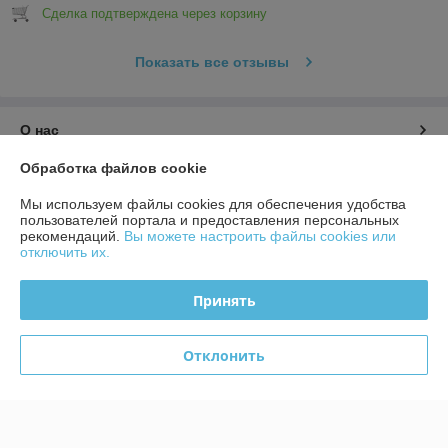
Сделка подтверждена через корзину
Показать все отзывы
О нас
Обработка файлов cookie
Контакты
Мы используем файлы cookies для обеспечения удобства
пользователей портала и предоставления персональных
Доставка и оплата
рекомендаций.
Вы можете настроить файлы cookies или
отключить их.
График работы
Принять
Полная версия сайта
Отклонить
Политика обработки cookies
Сайт создан на платформе Deal.by