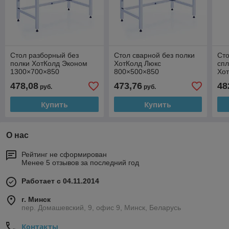
Стол разборный без
Стол сварной без полки
Сто
полки ХотКолд Эконом
ХотКолд Люкс
сп
1300×700×850
800×500×850
Хо
90
478,08
473,76
48
руб.
руб.
Купить
Купить
О нас
Рейтинг не сформирован
Менее 5 отзывов за последний год
Работает с 04.11.2014
г. Минск
пер. Домашевский, 9, офис 9, Минск, Беларусь
Контакты