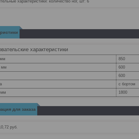
тельные характеристики: количество ног, шт: 6
еристики
вательские характеристики
 мм
850
, мм
600
600
а
с бортом
 мм
1800
ация для заказа
10,72
руб.