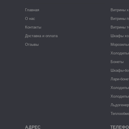
Главная
Витрины 
О нас
Витрины п
Контакты
Витрины 
Доставка и оплата
Шкафы хо
Отзывы
Морозиль
Холодиль
Бонеты
Шкафы-бо
Лари-боне
Холодиль
Холодиль
Льдогене
Теплообме