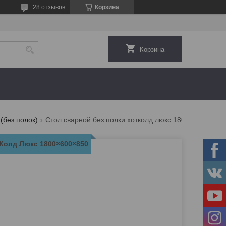
28 отзывов
Корзина
Корзина
(без полок)
Стол сварной без полки хотколд люкс 1800×600×850
тКолд Люкс 1800×600×850