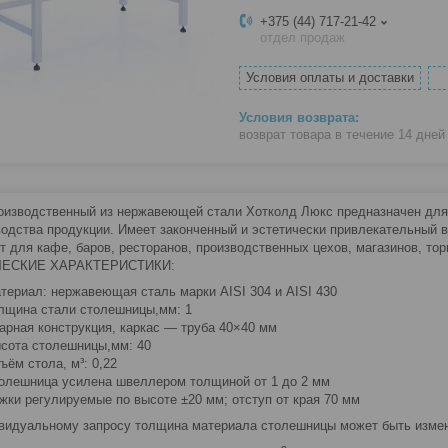
+375 (44) 717-21-42
отдел продаж
Условия оплаты и доставки
возврат товара в течение 14 дне
оизводственный из нержавеющей стали Хотколд Люкс предназначен для п
водства продукции. Имеет законченный и эстетически привлекательный 
т для кафе, баров, ресторанов, производственных цехов, магазинов, тор
ЕСКИЕ ХАРАКТЕРИСТИКИ:
териал: нержавеющая сталь марки AISI 304 и AISI 430
лщина стали столешницы,мм: 1
арная конструкция, каркас — труба 40×40 мм
сота столешницы,мм: 40
ъём стола, м³: 0,22
олешница усилена швеллером толщиной от 1 до 2 мм
жки регулируемые по высоте ±20 мм; отступ от края 70 мм
видуальному запросу толщина материала столешницы может быть изменен