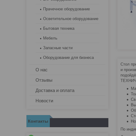
Прачечное оборудование
Осветительное оборудование
Бытовая техника
Мебель
Запасные части
Оборудование для бизнеса
Стол пр
О нас
и произ
подойдё
Отзывы
ТЕХНИЧ
Ма
Доставка и оплата
То
Св
Новости
Вы
Об
Ст
Контакты
Но
По инди