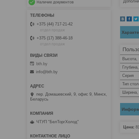
Дополни
Наличие документов
+375 (44) 717-21-42
отдел продаж
Характ
+375 (17) 388-46-18
отдел продаж
Пользо
Высота,
bth.by
Глубина
info@bth.by
Серия
Тип стол
Ширина,
пер. Домашевский, 9, офис 9, Минск,
Беларусь
Информ
ЧТУП "БелТоргХолод"
Цена:
8