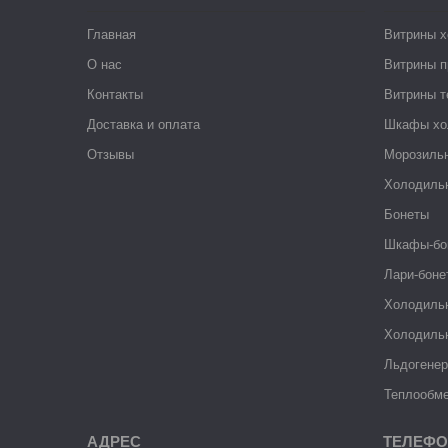
Главная
Витрины 
О нас
Витрины п
Контакты
Витрины 
Доставка и оплата
Шкафы хо
Отзывы
Морозиль
Холодиль
Бонеты
Шкафы-бо
Лари-боне
Холодиль
Холодиль
Льдогене
Теплообме