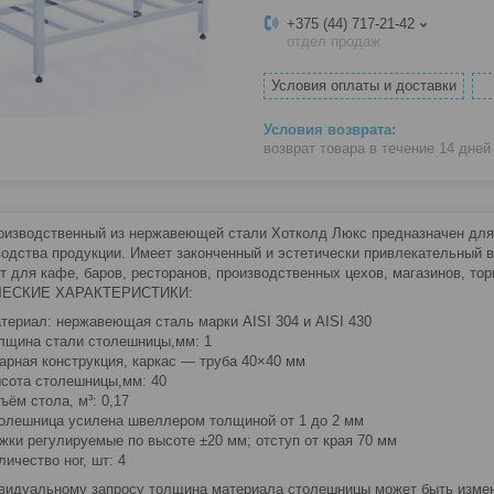
+375 (44) 717-21-42
отдел продаж
Условия оплаты и доставки
возврат товара в течение 14 дне
оизводственный из нержавеющей стали Хотколд Люкс предназначен для п
водства продукции. Имеет законченный и эстетически привлекательный 
т для кафе, баров, ресторанов, производственных цехов, магазинов, тор
ЕСКИЕ ХАРАКТЕРИСТИКИ:
териал: нержавеющая сталь марки AISI 304 и AISI 430
лщина стали столешницы,мм: 1
арная конструкция, каркас — труба 40×40 мм
сота столешницы,мм: 40
ъём стола, м³: 0,17
олешница усилена швеллером толщиной от 1 до 2 мм
жки регулируемые по высоте ±20 мм; отступ от края 70 мм
личество ног, шт: 4
видуальному запросу толщина материала столешницы может быть изменен