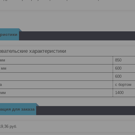
еристики
вательские характеристики
 мм
850
, мм
600
600
а
с бортом
 мм
1400
ация для заказа
19,36
руб.