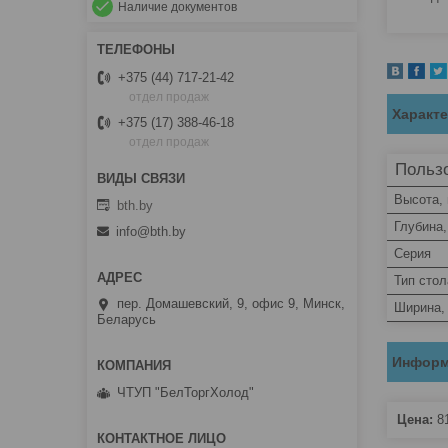
Наличие документов
+375 (44) 717-21-42
отдел продаж
Характ
+375 (17) 388-46-18
отдел продаж
Пользо
Высота,
bth.by
Глубина
info@bth.by
Серия
Тип стол
пер. Домашевский, 9, офис 9, Минск,
Ширина,
Беларусь
Информ
ЧТУП "БелТоргХолод"
Цена:
8