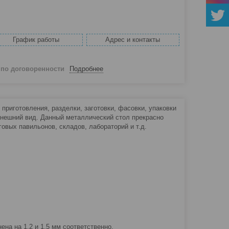
График работы
Адрес и контакты
й
по договоренности
Подробнее
риготовления, разделки, заготовки, фасовки, упаковки
внешний вид. Данный металлический стол прекрасно
говых павильонов, складов, лабораторий и т.д.
а на 1,2 и 1,5 мм соответственно.