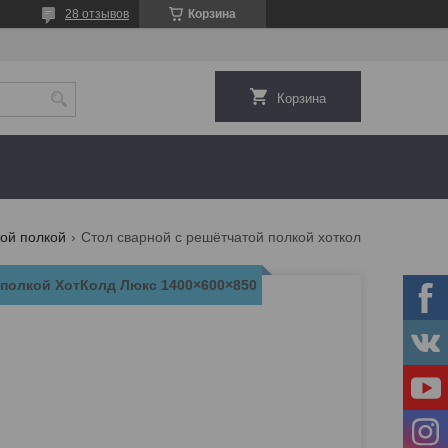
28 отзывов
Корзина
Корзина
ой полкой
Стол сварной с решётчатой полкой хотколд люкс 1400×600×850
 полкой ХотКолд Люкс 1400×600×850