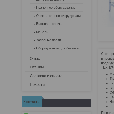
Прачечное оборудование
Осветительное оборудование
Бытовая техника
Мебель
Запасные части
Оборудование для бизнеса
Стол пр
О нас
и произ
подойдё
Отзывы
ТЕХНИЧ
Ма
Доставка и оплата
То
Св
Новости
Вы
Об
Ст
Контакты
Но
Ко
По инди