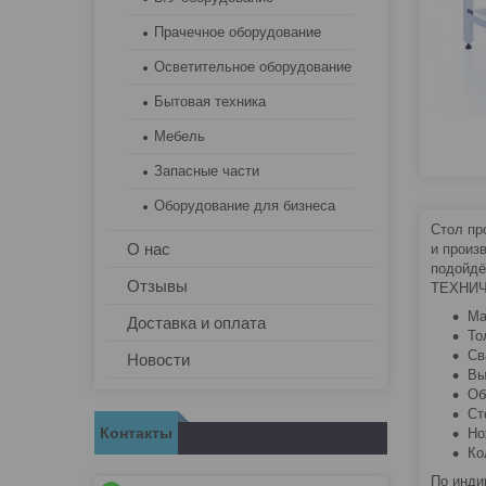
Прачечное оборудование
Осветительное оборудование
Бытовая техника
Мебель
Запасные части
Оборудование для бизнеса
Стол пр
О нас
и произ
подойдё
Отзывы
ТЕХНИЧ
Ма
Доставка и оплата
То
Св
Новости
Вы
Об
Ст
Контакты
Но
Ко
По инди