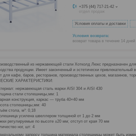
+375 (44) 717-21-42
отдел продаж
Условия оплаты и доставки
возврат товара в течение 14 дне
оизводственный из нержавеющей стали Хотколд Люкс предназначен для п
водства продукции. Имеет законченный и эстетически привлекательный 
т для кафе, баров, ресторанов, производственных цехов, магазинов, тор
ЕСКИЕ ХАРАКТЕРИСТИКИ:
териал: нержавеющая сталь марки AISI 304 и AISI 430
лщина стали столешницы,мм: 1
арная конструкция, каркас — труба 40×40 мм
сота столешницы,мм: 40
ъём стола, м³: 0,18
олешница усилена швеллером толщиной от 1 до 2 мм
жки регулируемые по высоте ±20 мм; отступ от края 70 мм
личество ног, шт: 4
видуальному запросу толщина материала столешницы может быть изменен