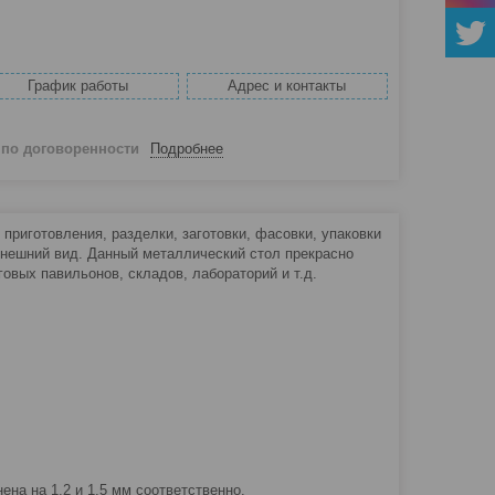
График работы
Адрес и контакты
й
по договоренности
Подробнее
риготовления, разделки, заготовки, фасовки, упаковки
внешний вид. Данный металлический стол прекрасно
говых павильонов, складов, лабораторий и т.д.
а на 1,2 и 1,5 мм соответственно.