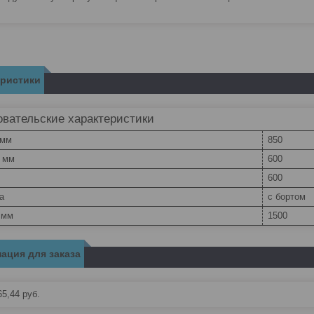
еристики
вательские характеристики
 мм
850
, мм
600
600
а
с бортом
 мм
1500
ация для заказа
65,44
руб.